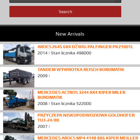
New Arrivals
AROCS 2645 6X4 DŻWIG PALFINGER PK21001L
2014 | Stan licznika 498000
TANDEM WYWROTKA REISCH BORDMATIK
2009 |
MERCEDES ACTROS 3244 8X4 KIPER MILER
BORDMATIK
2008 | Stan licznika 522000
PRZYCZEPA NISKOPODWOZIOWA GOLDHOFER
TU3-24/80
2007 |
MERCEDES AROCS MP4 4148 8X6 KIPER MEILLER