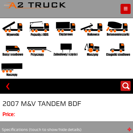
Strona główna
O firmie
Kontakt
Dojazd
Finansowanie
Cookie
2007 M&V TANDEM BDF
Price:
Specifications (touch to show/hide details)